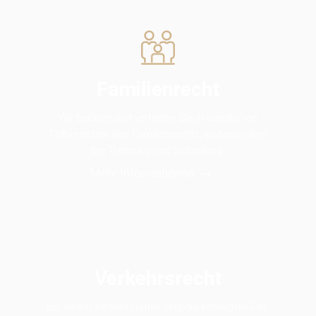
Familienrecht
Wir beraten und vertreten Sie in sämtlichen
Teilbereichen des Familienrechts, insbesondere
bei Trennung und Scheidung.
Mehr Informationen
Verkehrsrecht
Bei einem Verkehrs­unfall sind die beteilig­ten Per­