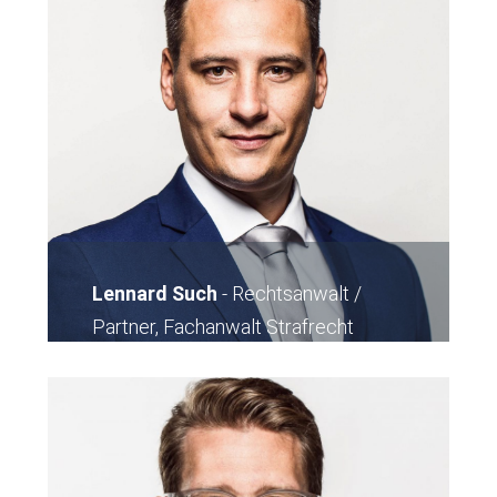
Lennard Such
-
Rechtsanwalt /
Partner, Fachanwalt Strafrecht
E-Mail
Kontakt Büro Karlsruhe
Kontakt Büro Frankfurt
Kontakt Büro
Pforzheim