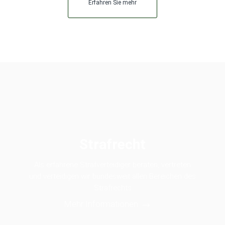
Erfahren Sie mehr
Strafrecht
Als erfahrene Strafverteidiger beraten, vertreten
und verteidigen wir bundesweit allen Bereichen des
Strafrechts
Mehr Informationen