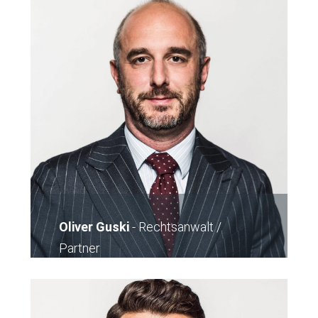
Oliver Guski
-
Rechtsanwalt /
Partner
E-Mail
Kontakt Büro Karlsruhe
Kontakt Büro Frankfurt
Kontakt Büro
Pforzheim