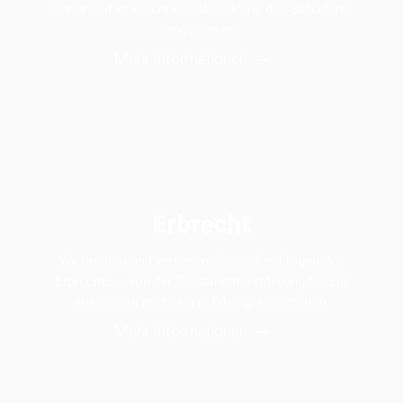
sonen auf eine schnelle Ab­wick­lung des Scha­dens
ange­wiesen.
Mehr Informationen
Erbrecht
Wir beraten und vertreten Sie in allen Fragen des
Erbrechts – von der Testamentserstellung bis zur
Auseinandersetzung in Erbangelegenheiten.
Mehr Informationen