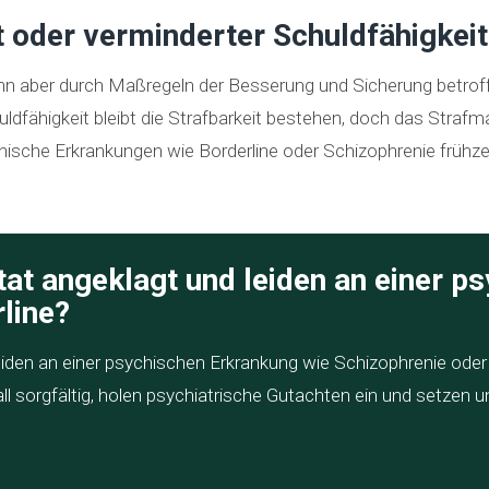
t oder verminderter Schuldfähigkeit
ann aber durch Maßregeln der Besserung und Sicherung betroffe
uldfähigkeit bleibt die Strafbarkeit bestehen, doch das Strafm
chische Erkrankungen wie Borderline oder Schizophrenie frühze
ftat angeklagt und leiden an einer 
line?
eiden an einer psychischen Erkrankung wie Schizophrenie oder 
Fall sorgfältig, holen psychiatrische Gutachten ein und setzen 