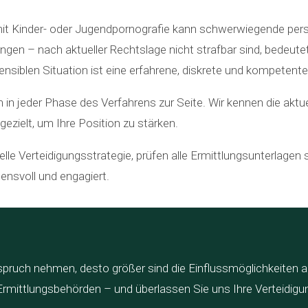
t Kinder- oder Jugendpornografie kann schwerwiegende persö
gen – nach aktueller Rechtslage nicht strafbar sind, bedeutet
ensiblen Situation ist eine erfahrene, diskrete und kompetente
 in jeder Phase des Verfahrens zur Seite. Wir kennen die aktu
ezielt, um Ihre Position zu stärken.
lle Verteidigungsstrategie, prüfen alle Ermittlungsunterlagen 
uensvoll und engagiert.
nspruch nehmen, desto größer sind die Einflussmöglichkeiten a
rmittlungsbehörden – und überlassen Sie uns Ihre Verteidigu