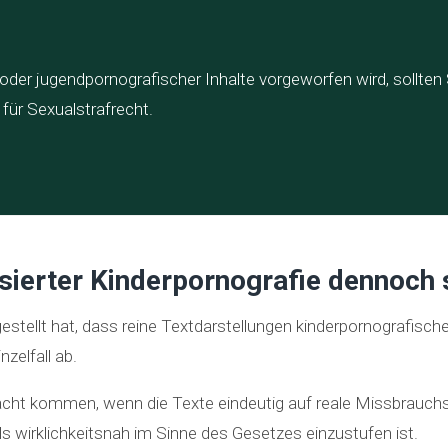
der jugendpornografischer Inhalte vorgeworfen wird, sollten S
ür Sexualstrafrecht.
sierter Kinderpornografie dennoch 
tellt hat, dass reine Textdarstellungen kinderpornografischer 
zelfall ab.
racht kommen, wenn die Texte eindeutig auf reale Missbrauch
ls wirklichkeitsnah im Sinne des Gesetzes einzustufen ist.