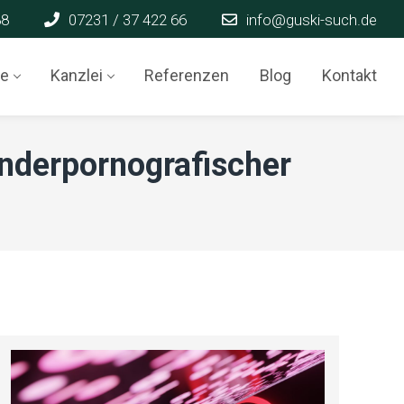
88
07231 / 37 422 66
info@guski-such.de
te
Kanzlei
Referenzen
Blog
Kontakt
inderpornografischer