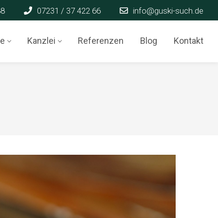
88
07231 / 37 422 66
info@guski-such.de
te
Kanzlei
Referenzen
Blog
Kontakt