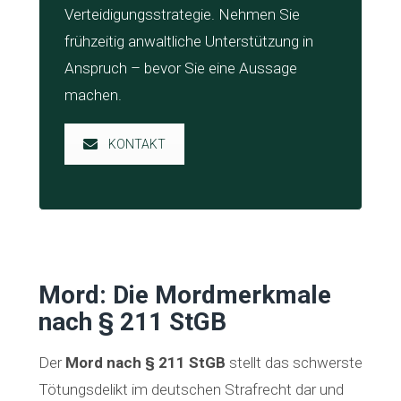
Verteidigungsstrategie. Nehmen Sie
frühzeitig anwaltliche Unterstützung in
Anspruch – bevor Sie eine Aussage
machen.
KONTAKT
Mord: Die Mordmerkmale
nach § 211 StGB
Der
Mord nach § 211 StGB
stellt das schwerste
Tötungsdelikt im deutschen Strafrecht dar und