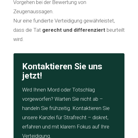
Vorgehen bei der Bewertung von
Zeugenaussagen.
Nur eine fundierte Verteidigung gewährleistet,
dass die Tat
gerecht und differenziert
beurteilt
wird.
Kontaktieren Sie uns
jetzt!
Wird Ihnen Mord oder Totschlag
vorgeworfen? Warten Sie nicht ab –
handeln Sie frühzeitig. Kontaktieren Sie
unsere Kanzlei für Strafrecht – diskret,
erfahren und mit klarem Fokus auf Ihre
Verteidigung.